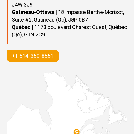
J4W 3J9
Gatineau-Ottawa
| 18 impasse Berthe-Morisot,
Suite #2, Gatineau (Qc), J8P 0B7
Québec
| 1173 boulevard Charest Ouest, Québec
(Qc), G1N 2C9
+1 514-360-8561