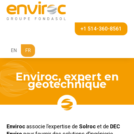
+1 514-360-8561
EN
FR
Enviroc, expert en
géotechnique
Enviroc
associe l’expertise de
Solroc
et de
DEC
Enviro
pour fournir des solutions d’ingénierie